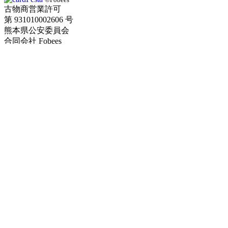
古物商営業許可
第 931010002606 号
熊本県公安委員会
合同会社 Fobees
カテゴリー
ポケモン
ガンダムカード
Xross Starts
ワンピース
アーセナルベース
DBフュージョンワールド
ドラゴンボール
その他
デジモン
ガンバレジェンズ
ユニオンアリーナ
ビルディバイド
五等分の花嫁